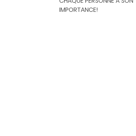
CHAQUE PERSONNE A SON
IMPORTANCE!
Le Centre multi-ressources de
Lachine est un organisme
communautaire où il fait bon
rencontrer, d'échanger, de p
ses connaissances et de s'ent
Un éventail d'activités et de
services est proposé pour tou
âges.