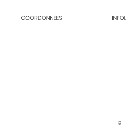
COORDONNÉES
INFO
Nos bureaux sont ouverts du lundi au
Receve
vendredi
de 8h30 à 12h
multi-
 de se
de 13h à 16h30.
dans vo
artager
raider.
s les
514 634 - 3658
accueil@cmrl.ca
514, 19e Avenue,
bureau 309
Lachine, QC, H8S 3S5