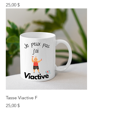
Prix
25,00 $
Tasse Viactive F
Prix
25,00 $
FAIRE UN DON