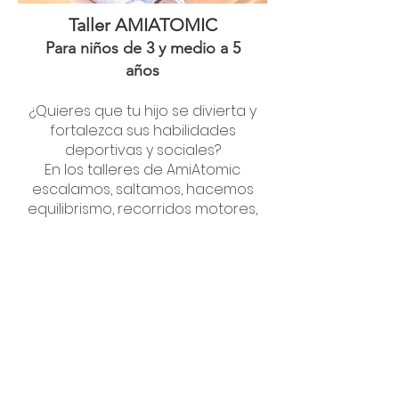
Taller AMIATOMIC
Para niños de 3 y medio a 5
años
¿Quieres que tu hijo se divierta y
fortalezca sus habilidades
deportivas y sociales?
En los talleres de AmiAtomic
escalamos, saltamos, hacemos
equilibrismo, recorridos motores,
actividades de relajación, etc.
Todos los martes de 1:30 p. m. a
3:30 p. m.
Gratuito para miembros
Para inscribirte, comunícate con
Valérie a la extensión 204