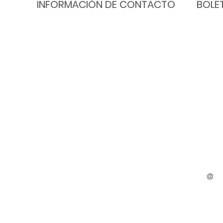
INFORMACIÓN DE CONTACTO
BOLE
achine
Nuestras oficinas están abiertas de
Recibe
, un
lunes a viernes de 8:30 a. m. a 4:30
Multir
e,
p. m.
en tu 
ctuar y
ama de
514 634 - 3658
dades.
accueil@cmrl.ca
514, Avenida 19,
oficina 309
Lachine, Quebec, H8S 3S5
Enviamos
únicamen
activida