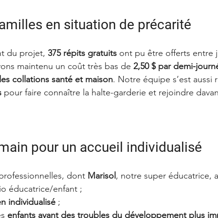
familles en situation de précarité
 du projet, 
375 répits gratuits
 ont pu être offerts entre 
vons maintenu un coût très bas de 
2,50 $ par demi-journ
es collations santé et maison
. Notre équipe s’est aussi 
s
 pour faire connaître la halte-garderie et rejoindre dava
main pour un accueil individualisé
professionnelles, dont 
Marisol
, notre super éducatrice, a
tio éducatrice/enfant ;
n individualisé
 ;
es 
enfants ayant des troubles du développement plus im