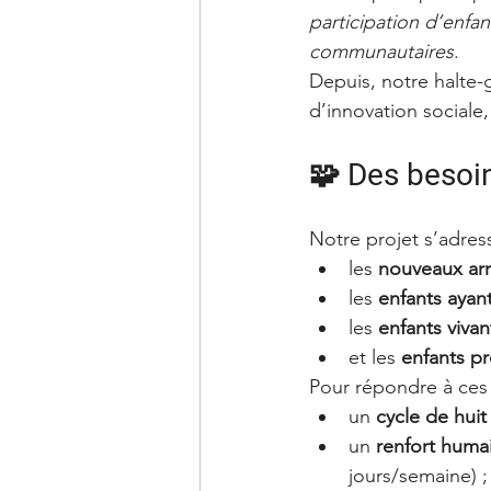
participation d’enfan
communautaires
.
Depuis, notre halte-g
d’innovation sociale,
🧩 Des besoin
Notre projet s’adress
les 
nouveaux arr
les 
enfants ayan
les 
enfants viva
et les 
enfants p
Pour répondre à ces 
un 
cycle de huit
un 
renfort huma
jours/semaine) ;