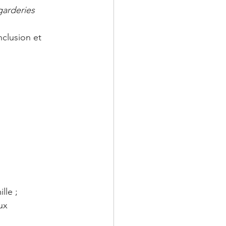
garderies 
nclusion et 
lle ;
ux 