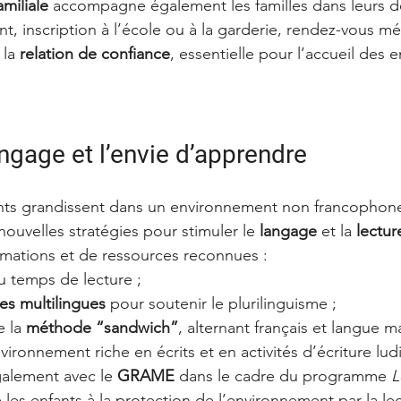
amiliale
 accompagne également les familles dans leurs d
nt, inscription à l’école ou à la garderie, rendez-vous 
la 
relation de confiance
, essentielle pour l’accueil des e
angage et l’envie d’apprendre
ants grandissent dans un environnement non francophon
uvelles stratégies pour stimuler le 
langage
 et la 
lectur
rmations et de ressources reconnues :
 temps de lecture ;
res multilingues
 pour soutenir le plurilinguisme ;
 la 
méthode “sandwich”
, alternant français et langue ma
vironnement riche en écrits et en activités d’écriture lud
alement avec le 
GRAME
 dans le cadre du programme 
L
se les enfants à la protection de l’environnement par la le