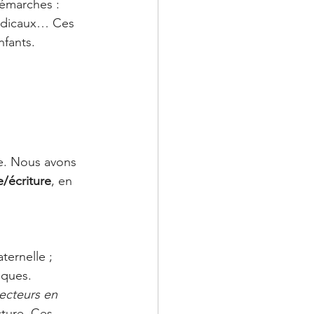
émarches : 
médicaux… Ces 
nfants.
e. Nous avons 
e/écriture
, en 
ternelle ;
iques.
ecteurs en 
cture. Ces 