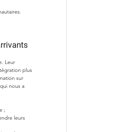
autaires.
rrivants
e. Leur 
tégration plus 
mation sur 
 qui nous a 
e ;
endre leurs 