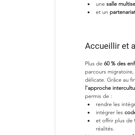
une 
salle multis
et un 
partenaria
Accueillir et
Plus de 
60 % des enfa
parcours migratoire, 
délicate. Grâce au f
l’approche intercultu
permis de :
rendre les intég
intégrer les 
code
et offrir plus de 
réalités.