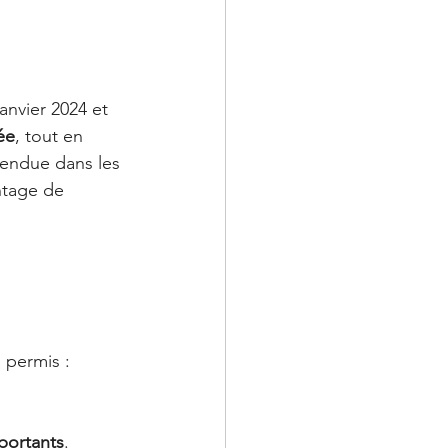
janvier 2024 et 
ée
, tout en 
rendue dans les 
ntage de 
 permis :
portants
.