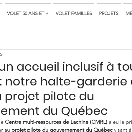
VOLET 50 ANS ET +
VOLET FAMILLES
PROJETS
MÉ
25
 un accueil inclusif à to
: notre halte-garderie
projet pilote du
nement du Québec
le 
Centre multi-ressources de Lachine (CMRL)
 a eu le pr
r au 
projet pilote du gouvernement du Québec
 visant à