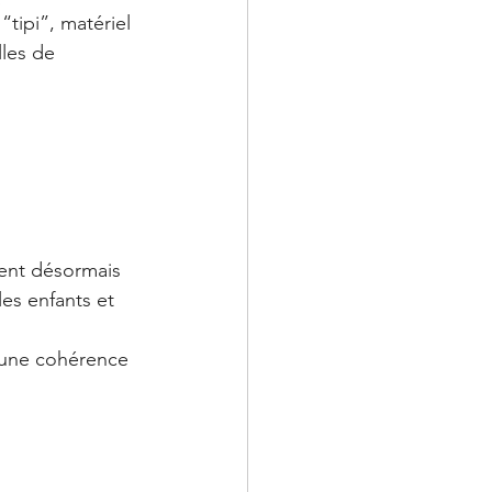
tipi”, matériel 
les de 
rent désormais 
les enfants et 
t une cohérence 