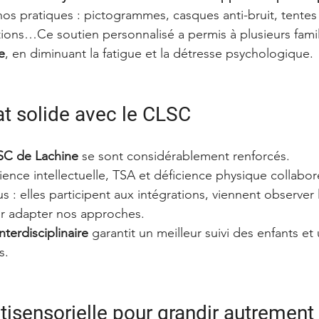
s pratiques : pictogrammes, casques anti-bruit, tentes “
ons…Ce soutien personnalisé a permis à plusieurs famil
e
, en diminuant la fatigue et la détresse psychologique.
at solide avec le CLSC
SC de Lachine
 se sont considérablement renforcés.
ience intellectuelle, TSA et déficience physique collabo
 : elles participent aux intégrations, viennent observer 
ur adapter nos approches.
nterdisciplinaire
 garantit un meilleur suivi des enfants e
s.
tisensorielle pour grandir autrement