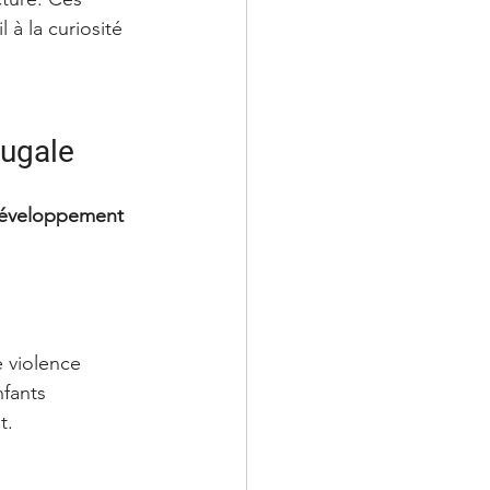
 à la curiosité 
jugale
 développement 
 violence 
fants 
t.