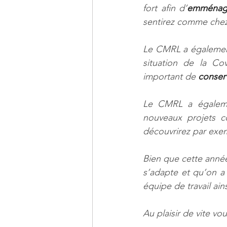
fort afin d’
emménage
sentirez comme chez
Le CMRL a égalemen
situation de la Cov
important de 
conserv
Le CMRL a égaleme
nouveaux projets co
découvrirez par exe
Bien que cette année
s’adapte et qu’on a 
équipe de travail ain
Au plaisir de vite vo