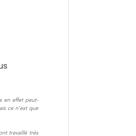
us
s en effet peut-
is ce n’est que 
t travaillé très 