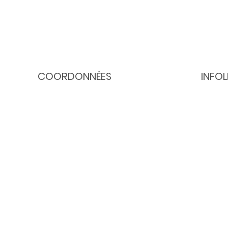
COORDONNÉES
INFO
Nos bureaux sont ouverts du lundi au
Receve
vendredi
de 8h30 à 12h
multi-
 de se
de 13h à 16h30.
dans vo
artager
raider.
s les
514 634 - 3658
accueil@cmrl.ca