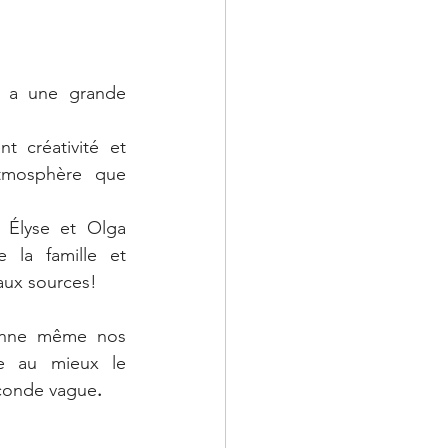
e a une grande 
 
t créativité et 
tmosphère que 
 Élyse et Olga 
 la famille et 
aux sources!
nne même nos 
re au mieux le 
econde vague
. 