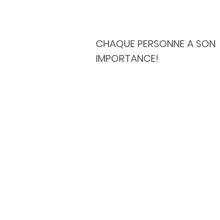
CHAQUE PERSONNE A SON
IMPORTANCE!
Le Centre multi-ressources de
Lachine est un organisme
communautaire où il fait bon
rencontrer, d'échanger, de p
ses connaissances et de s'ent
Un éventail d'activités et de
services est proposé pour tou
âges.