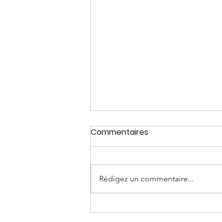
Commentaires
Rédigez un commentaire...
NutriAges revient au CMRL