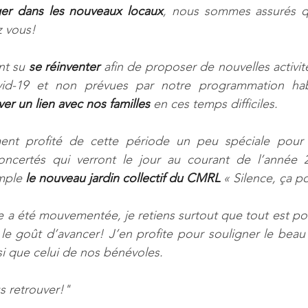
r dans les nouveaux locaux
, nous sommes assurés q
 vous!
t su 
se réinventer
 afin de proposer de nouvelles activit
id-19 et non prévues par notre programmation habitu
er un lien avec nos familles
 en ces temps difficiles.
nt profité de cette période un peu spéciale pour 
ncertés qui verront le jour au courant de l’année 2
mple 
le nouveau jardin collectif du CMRL
 « Silence, ça p
 a été mouvementée, je retiens surtout que tout est po
le goût d’avancer! J’en profite pour souligner le beau t
si que celui de nos bénévoles.
us retrouver!"