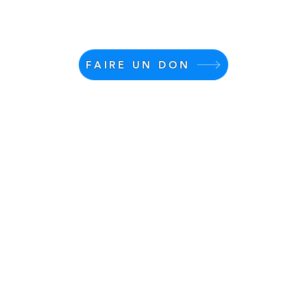
souffle sur le CMRL
psyc
com
pour
ans
FAIRE UN DON